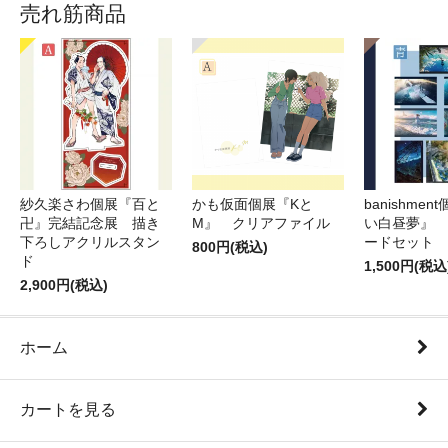
売れ筋商品
紗久楽さわ個展『百と
かも仮面個展『Kと
banishme
卍』完結記念展 描き
M』 クリアファイル
い白昼夢』 
下ろしアクリルスタン
ードセット
800円(税込)
ド
1,500円(税込
2,900円(税込)
ホーム
カートを見る