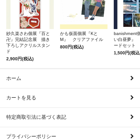
紗久楽さわ個展『百と
かも仮面個展『Kと
banishme
卍』完結記念展 描き
M』 クリアファイル
い白昼夢』 
下ろしアクリルスタン
ードセット
800円(税込)
ド
1,500円(税込
2,900円(税込)
ホーム
カートを見る
特定商取引法に基づく表記
プライバシーポリシー