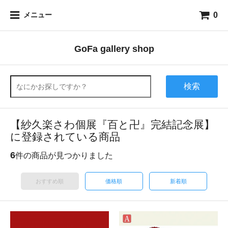
0
メニュー
GoFa gallery shop
検索
【紗久楽さわ個展『百と卍』完結記念展】
に登録されている商品
6
件の商品が見つかりました
おすすめ順
価格順
新着順