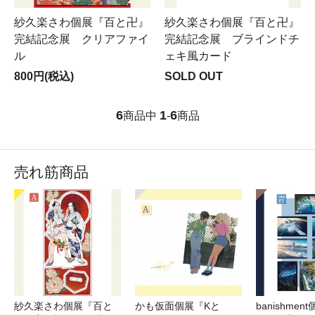
紗久楽さわ個展『百と卍』
紗久楽さわ個展『百と卍』
完結記念展 クリアファイ
完結記念展 ブラインドチ
ル
ェキ風カード
800円(税込)
SOLD OUT
6
1
6
商品中
-
商品
売れ筋商品
紗久楽さわ個展『百と
かも仮面個展『Kと
banishme